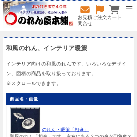
お見積
ご注文
カート
問合せ
和風のれん、インテリア暖簾
インテリア向けの和風のれんです。いろいろなデザイ
ン、図柄の商品を取り扱っております。
商品名・画像
のれん・暖簾「相傘」
和風のれん「相傘」です。左右にある２つの傘が印象的で