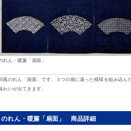
のれん・暖簾「扇面」
和風のれん「扇面」です。３つの扇に違った模様を組み込ん
味わいが出てきます。
のれん・暖簾「扇面」 商品詳細