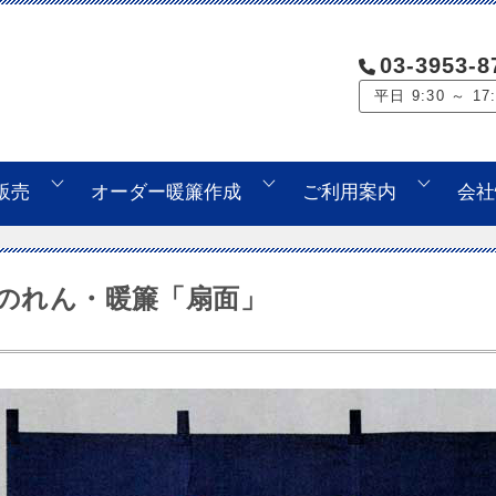
03-3953-8
平日 9:30 ～ 17
販売
オーダー暖簾作成
ご利用案内
会社
のれん・暖簾「扇面」