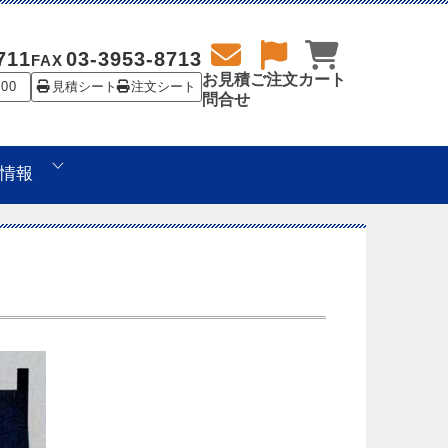
711
03-3953-8713
FAX
お見積
ご注文
カート
:00
見積シート
注文シート
問合せ
情報