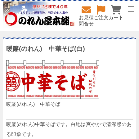
お見積
ご注文
カート
問合せ
暖簾(のれん) 中華そば(白)
暖簾(のれん) 中華そば
暖簾(のれん)中華そばです。白地は爽やかで清潔感のあ
る印象です。