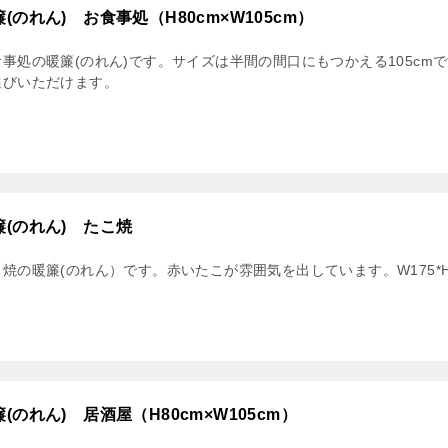
簾(のれん) お食事処（H80cm×W105cm）
食事処の暖簾(のれん)です。サイズは半間の間口にもつかえる105c
選びいただけます。
簾(のれん) たこ焼
焼の暖簾(のれん）です。赤いたこが雰囲気を出しています。W175*H
(のれん) 居酒屋（H80cm×W105cm）