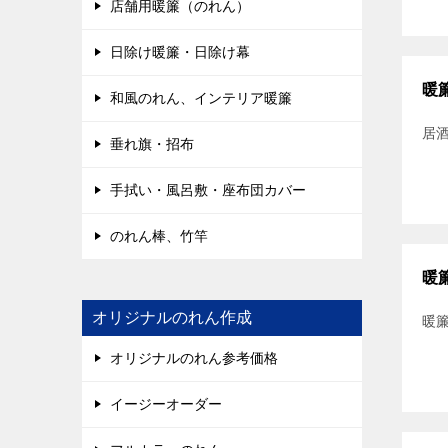
店舗用暖簾（のれん）
日除け暖簾・日除け幕
暖
和風のれん、インテリア暖簾
居
垂れ旗・招布
手拭い・風呂敷・座布団カバー
のれん棒、竹竿
暖
オリジナルのれん作成
暖
オリジナルのれん参考価格
イージーオーダー