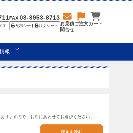
711
03-3953-8713
FAX
お見積
ご注文
カート
:00
見積シート
注文シート
問合せ
情報
3種類ありますので、お店にあわせてお選びください。
続きを読む