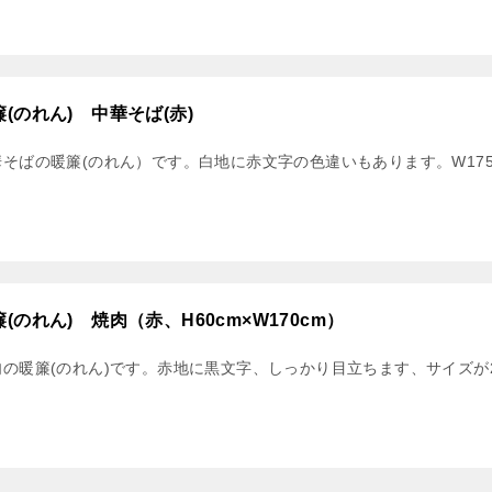
簾(のれん) 中華そば(赤)
そばの暖簾(のれん）です。白地に赤文字の色違いもあります。W175*
簾(のれん) 焼肉（赤、H60cm×W170cm）
肉の暖簾(のれん)です。赤地に黒文字、しっかり目立ちます、サイズが