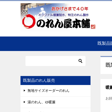
既製品
既
既製品のれん販売
暖
無地サイズオーダーのれん
お
湯のれん、ゆ暖簾