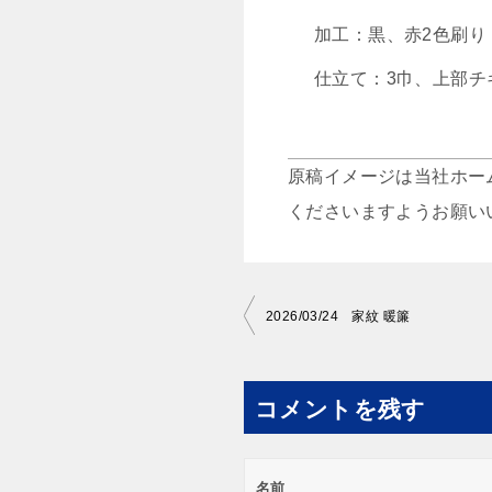
加工：黒、赤2色刷り
仕立て：3巾、上部チ
原稿イメージは当社ホー
くださいますようお願い
投
2026/03/24 家紋 暖簾
稿
ナ
コメントを残す
ビ
ゲ
ー
名前