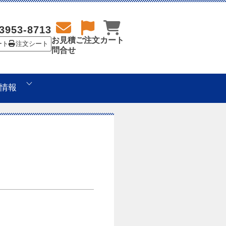
3953-8713
お見積
ご注文
カート
ート
注文シート
問合せ
情報