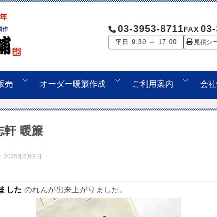
03-3953-8711
03-
FAX
平日 9:30 ～ 17:00
見積シ
販売
オーダー暖簾作成
ご利用案内
会社
歌志軒 暖簾
：
2026年6月8日
りました
のれんが出来上がりました。