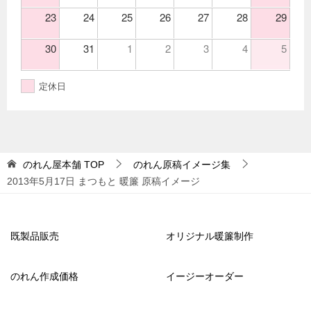
23
24
25
26
27
28
29
30
31
1
2
3
4
5
定休日
のれん屋本舗
TOP
のれん原稿イメージ集
2013年5月17日 まつもと 暖簾 原稿イメージ
既製品販売
オリジナル暖簾制作
のれん作成価格
イージーオーダー