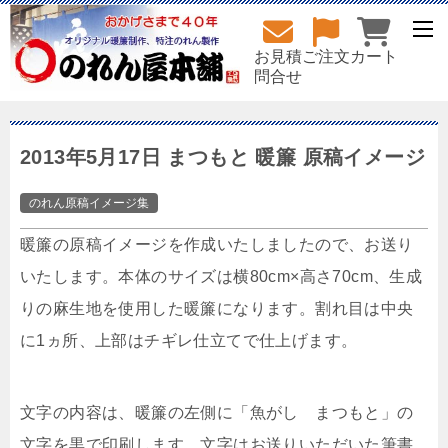
お見積
ご注文
カート
問合せ
2013年5月17日 まつもと 暖簾 原稿イメージ
のれん原稿イメージ集
暖簾の原稿イメージを作成いたしましたので、お送り
いたします。本体のサイズは横80cm×高さ70cm、生成
りの麻生地を使用した暖簾になります。割れ目は中央
に1ヵ所、上部はチギレ仕立てで仕上げます。
文字の内容は、暖簾の左側に「魚がし まつもと」の
文字を黒で印刷します。文字はお送りいただいた筆書