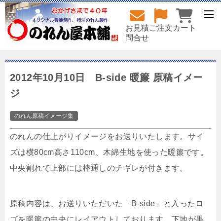
お見積
ご注文
カート
問合せ
2012年10月10日 B-side 暖簾 原稿イメー
ジ
のれん原稿イメージ集
のれんの仕上がりイメージをお送りいたします。サイ
ズは横80cm高さ110cm、木綿生地を使った暖簾です。
中央割れで上部には棒通しのチギレが付きます。
原稿内容は、お送りいただいた「B-side」と入ったロ
ゴを暖簾の中央にレイアウトしております。下地が黒