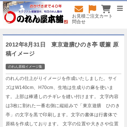
お見積
ご注文
カート
問合せ
2012年8月31日 東京遊膳ひのき亭 暖簾 原
稿イメージ
のれん原稿イメージ集
のれんの仕上がりイメージを作成いたしました。サイ
ズはW140cm、H70cm、生地は生成りの麻を使いま
す。上部は棒通しのチギレを縫い付けます。 文字内容
は3枚に割れた一番右側に縦組みで「東京遊膳 ひのき
亭」の文字を黒で印刷します。文字の書体は行書体で
原稿を作成しております。 文字の位置や大きさや位置