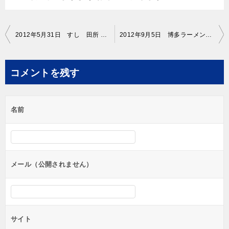
投
2012年5月31日 すし 田所 暖簾 修正原稿イメージ
2012年9月5日 博多ラーメン とんとん 暖簾 原稿イメージ
稿
ナ
コメントを残す
ビ
ゲ
名前
ー
シ
ョ
ン
メール（公開されません）
サイト