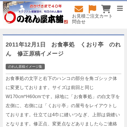
お見積
ご注文
カート
問合せ
2011年12月1日 お食事処 くおり亭 のれ
ん 修正原稿イメージ
のれん原稿イメージ集
お食事処の文字と右下のハンコの部分を角ゴシック体
に変更しております。サイズは前回と同じ
W170cm*H60cmです。緑地に「お食事処」の白文字を
左側に、右側には「くおり亭」の屋号をレイアウトし
ております。仕立ては4巾に縫いつなぎ、上部は袋縫い
となります。修正点、変更点などありましたらご連絡