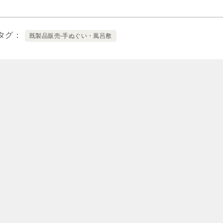
タグ
既製品販売-手ぬぐい・風呂敷