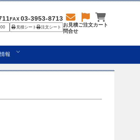
711
03-3953-8713
FAX
お見積
ご注文
カート
:00
見積シート
注文シート
問合せ
情報