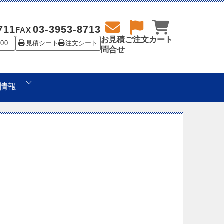
711
03-3953-8713
FAX
お見積
ご注文
カート
:00
見積シート
注文シート
問合せ
情報