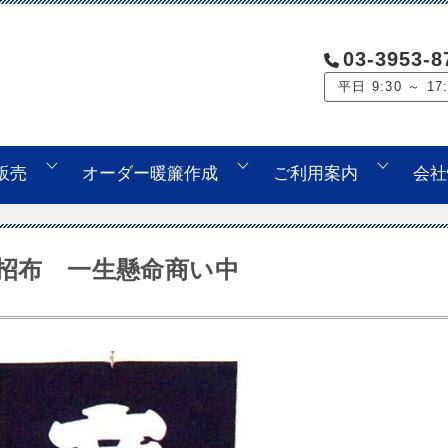
03-3953-8
平日 9:30 ～ 17
販売
オーダー暖簾作成
ご利用案内
会社
招布 一生懸命商い中