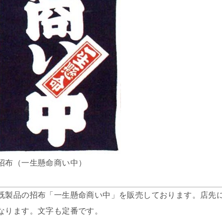
招布（一生懸命商い中）
既製品の招布「一生懸命商い中」を販売しております。店先
なります。文字も定番です。