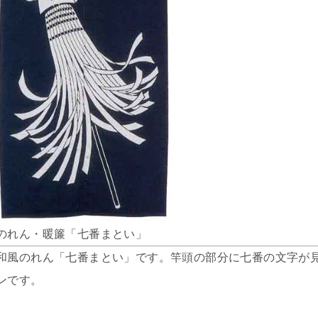
のれん・暖簾「七番まとい」
和風のれん「七番まとい」です。竿頭の部分に七番の文字が
ンです。