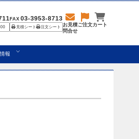
711
03-3953-8713
FAX
お見積
ご注文
カート
:00
見積シート
注文シート
問合せ
情報