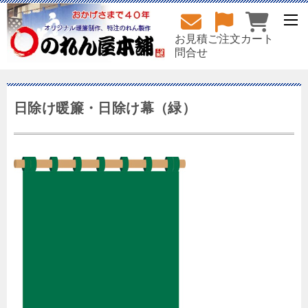
お見積
ご注文
カート
問合せ
日除け暖簾・日除け幕（緑）