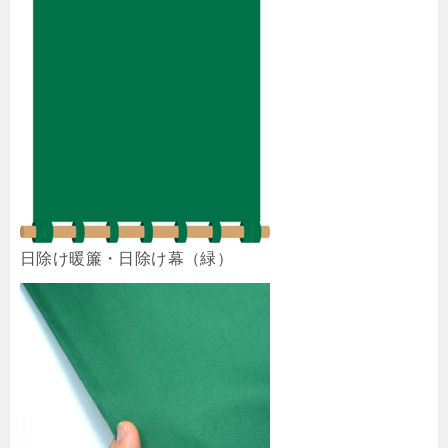
日除け暖簾・日除け幕（緑）