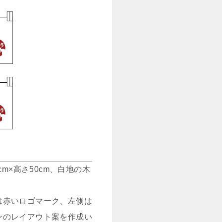
m×高さ50cm、白地の木
は赤いロゴマーク、左側は
ンのレイアウト案を作成い