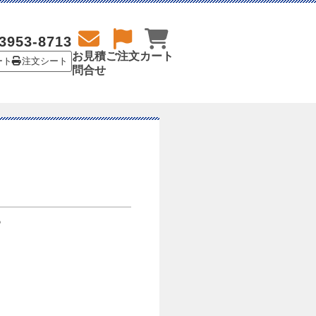
3953-8713
お見積
ご注文
カート
ート
注文シート
問合せ
。