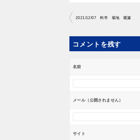
投
2021/12/07 料亭 菊地 暖簾
稿
ナ
コメントを残す
ビ
ゲ
ー
名前
シ
ョ
ン
メール（公開されません）
サイト