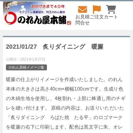
お見積
ご注文
カート
問合せ
2021/01/27 炙りダイニング 暖簾
公開日：
2021年1月27日
のれん原稿イメージ集
暖簾の仕上がりイメージを作成いたしました。のれん
本体の大きさは高さ40cm×横幅100cmです。生成り色
の木綿生地を使用し、4枚割れ・上部に棒通し用のチギ
レを縫い付けます。 原稿の内容は、お送りいただいた
「炙りダイニング ろばた焼 たる平」のロゴマーク
を暖簾の右下に印刷します。配色は黒文字に朱、オレ