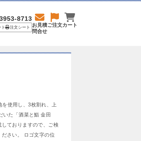
3953-8713
お見積
ご注文
カート
ート
注文シート
問合せ
地を使用し、3枚割れ、上
だいた「酒菜と鮨 金田
成しておりますので、ご検
ださい。 ロゴ文字の位