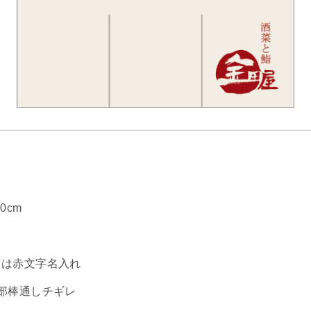
0cm
くは赤文字名入れ
部棒通しチギレ