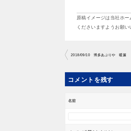
原稿イメージは当社ホー
くださいますようお願い
投
2018/09/10 博多あぶりや 暖簾
稿
ナ
コメントを残す
ビ
ゲ
ー
名前
シ
ョ
ン